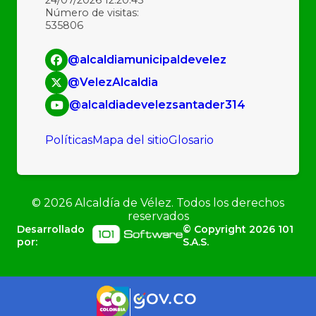
Número de visitas:
535806
@alcaldiamunicipaldevelez
@VelezAlcaldia
@alcaldiadevelezsantader314
Políticas
Mapa del sitio
Glosario
©
2026
Alcaldía de Vélez. Todos los derechos
reservados
Desarrollado
© Copyright
2026
101
por:
S.A.S.