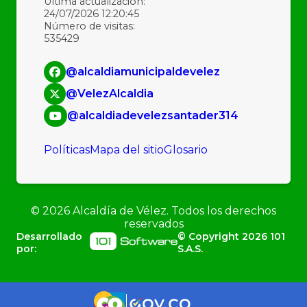
Última actualización:
24/07/2026 12:20:45
Número de visitas:
535429
@alcaldiamunicipaldevelez
@VelezAlcaldia
@alcaldiadevelezsantader314
Políticas
Mapa del sitio
Glosario
©
2026
Alcaldía de Vélez. Todos los derechos
reservados
Desarrollado
© Copyright
2026
101
por:
S.A.S.