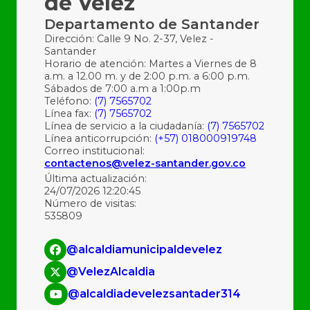
de Vélez
Departamento de Santander
Dirección: Calle 9 No. 2-37, Velez -
Santander
Horario de atención: Martes a Viernes de 8
a.m. a 12.00 m. y de 2:00 p.m. a 6:00 p.m.
Sábados de 7:00 a.m a 1:00p.m
Teléfono:
(7) 7565702
Línea fax:
(7) 7565702
Línea de servicio a la ciudadanía:
(7) 7565702
Línea anticorrupción:
(+57) 018000919748
Correo institucional:
contactenos@velez-santander.gov.co
Última actualización:
24/07/2026 12:20:45
Número de visitas:
535809
@alcaldiamunicipaldevelez
@VelezAlcaldia
@alcaldiadevelezsantader314