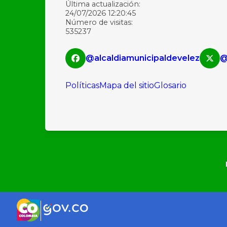
Última actualización:
24/07/2026 12:20:45
Número de visitas:
535237
@alcaldiamunicipaldevelez
@
Políticas
Mapa del sitio
Glosario