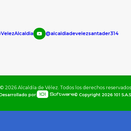
VelezAlcaldia
@alcaldiadevelezsantader314
©
2026
Alcaldía de Vélez. Todos los derechos reservado
Desarrollado por:
© Copyright
2026
101 S.A.S