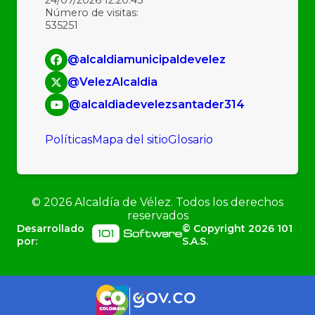
Número de visitas:
535251
@alcaldiamunicipaldevelez
@VelezAlcaldia
@alcaldiadevelezsantader314
Políticas
Mapa del sitio
Glosario
©
2026
Alcaldía de Vélez. Todos los derechos
reservados
Desarrollado
© Copyright
2026
101
por:
S.A.S.